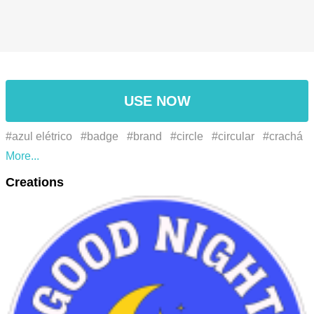
USE NOW
#azul elétrico
#badge
#brand
#circle
#circular
#crachá
#electric blue
#emblem
#emblema
#event
#evento
Creations
#font
#fonte
#gráficos
#graphics
#logo
#logotipo
#marca
#símbolo
#symbol
#الرسومات
#الأزرق الكهربائية
#علامة تجارية
#شعار
#شارة
#رمز
#دائرة
#خط
#حادثة
#
エレクトリックブルー
#グラフィックス
#シンボル
#バッ
ジ
#ブランド
#ロゴ
#事件
#作ります
#円
#出来事
#