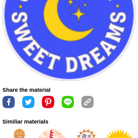
品牌
#商标
#商標
#图像
#圈
#圓
#圖像
#字体
#字型
#徽
#徽章
#电蓝
#符号
#符號
#象徴
#電藍
#marca
comercial
#trademark
Share the material
Similiar materials