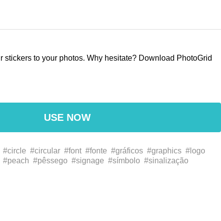
our stickers to your photos. Why hesitate? Download PhotoGrid
USE NOW
#circle
#circular
#font
#fonte
#gráficos
#graphics
#logo
#peach
#pêssego
#signage
#símbolo
#sinalização
#الرسومات
#العنبر
#بيضوي
#خط
#خوخ
#دائرة
#رمز
#شعار
ス
#シンボル
#ピーチ
#ブランド
#ロゴ
#作ります
#円
#品牌
#圓
#圖像
#字体
#字型
#标牌
#桃子
#椭圆形
#楕円形
#標
珀色
#看板
#符号
#符號
#event
#evento
#marca comercial
件
#出来事