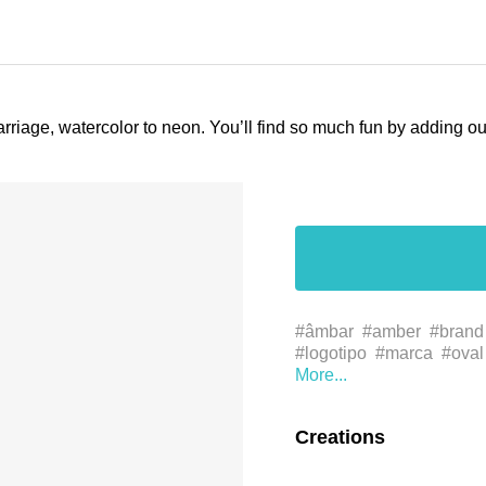
arriage, watercolor to neon. You’ll find so much fun by adding 
#âmbar
#amber
#brand
#logotipo
#marca
#oval
#symbol
#علامة تجارية
#لافتات
#グラフィック
#商标
#商標
#图像
#圈
Creations
牌
#橢圓形
#琥珀
#琥
#trademark
#حادثة
#事