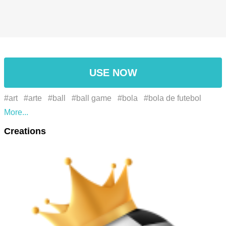
USE NOW
#art
#arte
#ball
#ball game
#bola
#bola de futebol
#brazil
#champion
#circle
#circular
#equipamento
Creations
desportivo
#Esportes
#Estilo
#football
#Futebol
#futebol americano
#jogo de bola
#king of soccer
#padronizar
#pattern
#pele
#rip
#rip pele
#soccer
#soccer ball
#Sports
#sports equipment
#wirld cup
#أسلوب
#دائرة
#رسم
#رياضات
#فن
#كرة
#كرة القدم