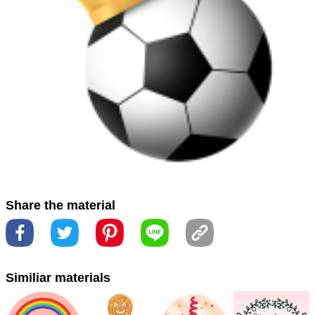
#نمط
#معدات رياضية
#لعبة الكرة
#アート
#サッカー
#サ
ッカーボール
#スタイル
#スポーツの
#スポーツ用品
#
パターン
#フットボール
#ボール
#世界杯背景
#世界盃
背景
#体育
#円
#图案
#圈
#圓
#圖案
#模式
#球
#球
技
#球游戏
#球類遊戲
#艺术
#藝術
#足球
#足球貼紙
#运动器材
#運動器材
#體育
#font
#fonte
#simetria
#symmetry
#خط
#تناظر
#作ります
#字体
#字型
#对称
Share the material
性
#対称
#對稱
Similiar materials