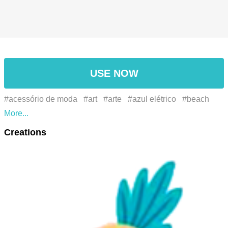
USE NOW
#acessório de moda
#art
#arte
#azul elétrico
#beach
#cocktail
#com sol
#coquetel
#deliciosa
#dia de sol
Creations
#electric blue
#época de verão
#Estilo
#fashion
accessory
#font
#fonte
#gesto
#gesture
#gráficos
#graphics
#hello summer
#juice
#logo
#logotipo
#luz
do sol
#melancia
#monstera
#monstera deliciosa
#nadar
#padronizar
#pattern
#peach
#pêssego