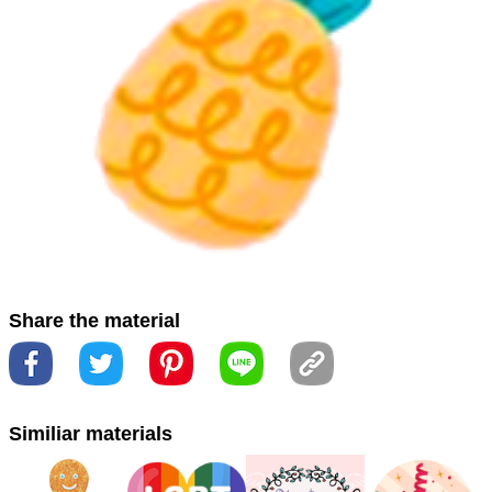
#polegar
#praia
#sol
#summer
#summer time
#sumo
#sun
#sunny
#sunshine
#sunshine day
#surf
#surfar
#swim
#thumb
#tropicais
#tropical
#verão
#villa
#watermelon
#استوائي
#إبهام
#أشعة الشمس
#أسلوب
#الشاطئ
#الرسومات
#الأزياء التبعي
#الأزرق الكهربائية
#شعار
#سباحة
#رسم
#ديليسيوسا
#خوخ
#خط
#بطيخ
#كوكتيل
#فيلا
#فن
#فصل الصيف
#عصير
#صيف
#شمس
Share the material
#نمط
#مونستيرا ديليسيوسا
#مونسترا
#مشمس
#لفتة
#يوم الشمس
#يتصفح
#アート
#エレクトリックブルー
#
Similiar materials
カクテル
#グラフィックス
#サマータイム
#サンシャイン
デイ
#サーフ
#ジェスチャー
#ジュース
#スイカ
#スタ