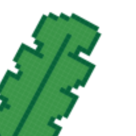
#عصير
#فصل الصيف
#فيلا
#كوكتيل
#مبنى
مرج، مرعى، 
نم
#نبات أرضي
#نبات
#مونستيرا ديليسيوسا
#مونسترا
#カクテ
ンシャインデイ
#サーフ
#ジュース
#スイカ
#スタイル
#デリ
パターン
#ビーチ
#モンステラ
#モンステラ・デリシオサ
#ロ
天
#你好，夏天
#冲浪
#別墅
#別荘
#别墅
#厂
#商标
#商標
#
#夏天背景
#夏季
#太阳
#太陽
#字体
#字型
#家
#工廠
#建物
獸
#房子
#日光
#晴れ
#晴朗
#木
#果汁
#树
#植物
#模式
#
#游泳
#热带的
#熱帶
#美味
#美味的
#草
#草原
#蒙斯特拉美
明媚
#阳光明媚的日子
#阳光的
#陆地植物
#陸地植物
#陸生植
尾酒
#azul elétrico
#brinquedo
#electric blue
#gráficos
ymbol
#toy
#لعبة
#رمز
#الرسومات
#الأزرق الكهربائية
#おもち
ルー
#グラフィックス
#シンボル
#图像
#圖像
#玩具
#电蓝
#