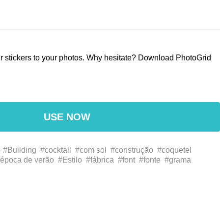
our stickers to your photos. Why hesitate? Download PhotoGrid
USE NOW
#Building
#cocktail
#com sol
#construção
#coquetel
época de verão
#Estilo
#fábrica
#font
#fonte
#grama
lo summer
#house
#juice
#logo
#logotipo
#luz do sol
monstera deliciosa
#nadar
#padronizar
#pattern
#plant
ia
#praia
#sol
#summer
#summer time
#sumo
#sun
shine day
#surf
#surfar
#swim
#terrestrial plant
#tree
rão
#villa
#watermelon
#استوائي
#أشعة الشمس
#أسلوب
#الشاطئ
#بطيخ
#بيت
#خط
#ديليسيوسا
#سباحة
#شجرة
#شعار