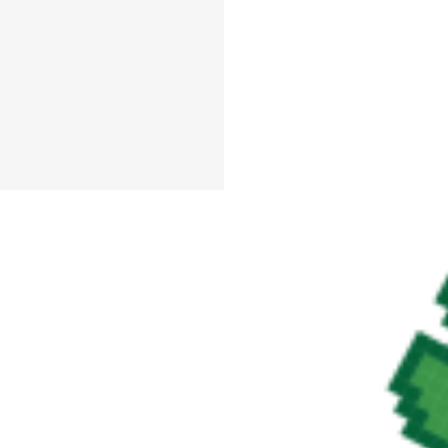
#أرض معشوشبة
#مشمس
#ط
#يتصفح
#يوم الشمس
ル
#サマータイム
#サ
シオサ
#トロピカル
#
ゴ
#作ります
#你好夏
图案
#圖案
#夏
#夏天
#建築
#建设
#怪物
#怪
樹
#泳ぐ
#海滩
#海灘
味
#衝浪
#西瓜
#阳光
物
#陽光
#雞尾酒
#鸡
#graphics
#símbolo
#s
ゃ
#エレクトリックブ
符号
#符號
#電藍