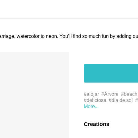
arriage, watercolor to neon. You’ll find so much fun by adding 
#alojar
#Árvore
#beach
#deliciosa
#dia de sol
#
#grass
#grassland
#hel
#melancia
#monstera
#
#planta terrestre
#pradar
Creations
#sunny
#sunshine
#sun
#tropicais
#tropical
#ve
#شمس
#صيف
#عشب