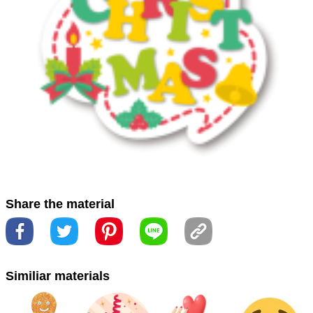
ます
#円
#出来事
#商标
#商標
#圈
#圓
#字体
#字型
#时尚配饰
#時尚配件
#服务器
#水果
#装饰品
#裝飾品
#食器
#食器類
#餐具
#acessório da guitarra
#badge
#coração
#crachá
#guitar accessory
#Heart
#símbolo
#symbol
#ملحق الغيتار
#قلب
#شارة
#رمز
#ギターアクセ
サリー
#シンボル
#バッジ
#吉他配件
#徽章
#心脏
#心
臓
#心臟
#符号
#符號
Share the material
Similiar materials