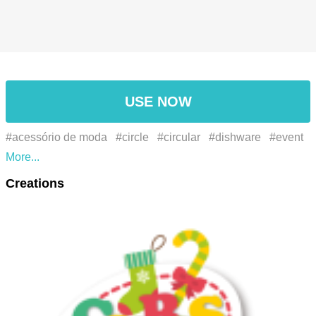
USE NOW
#acessório de moda
#circle
#circular
#dishware
#event
#evento
#fashion accessory
#font
#fonte
#fruit
#fruta
Creations
#logo
#logotipo
#louça
#ornament
#ornamento
#serveware
#tableware
#الأزياء
#أطباق
#أدوات المائدة
التبعي
#حادثة
#خط
#دائرة
#زخرفة
#سيرفيوير
#شعار
#فاكهة
#オーナメント
#サービスウェア
#ファッションア
クセサリー
#フルーツ
#ロゴ
#事件
#伺服器軟體
#作り