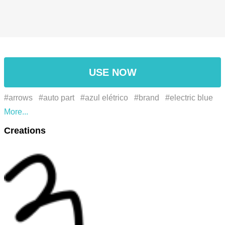
USE NOW
#arrows
#auto part
#azul elétrico
#brand
#electric blue
#Estilo
#flechas
#font
#fonte
#gráficos
#graphics
Creations
#line
#lines
#linha
#linhas
#logo
#logotipo
#marca
#number
#número
#padronizar
#paralelo
#parallel
#pattern
#peça de automóvel
#símbolo
#symbol
#أسلوب
#الأزرق الكهربائية
#الرسومات
#السهام
#جزء
السيارات
#خط
#خطوط
#رقم
#رمز
#شعار
#علامة