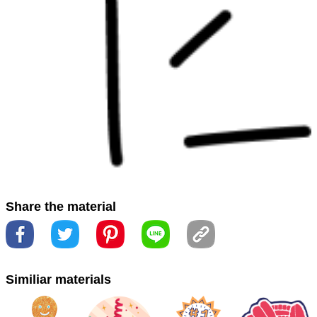
#نمط
#موازى
تجارية
#エレクトリックブルー
#グラフィ
ックス
#シンボル
#スタイル
#パターン
#ブランド
#ラ
イン
#ロゴ
#作ります
#号码
#品牌
#商标
#商標
#图
像
#图案
#圖像
#圖案
#字体
#字型
#平行
#數
#模式
#汽车零件
#电蓝
#番号
#矢
#符号
#符號
#箭头
#箭
頭
#線
#线
#线条
#自動パーツ
#自動零件
#行
#電藍
#desenhando
#Drawing
#material property
#matizes e
Share the material
tons
#propriedade material
#tints and shades
#الصبغات
#رسم
#الملكية المادية
والظلال
#図
#材料プロパティ
#材
Similiar materials
料性質
#材质属性
#畫畫
#绘图
#色合いと色合い
#色調
和陰影
#色调和色调