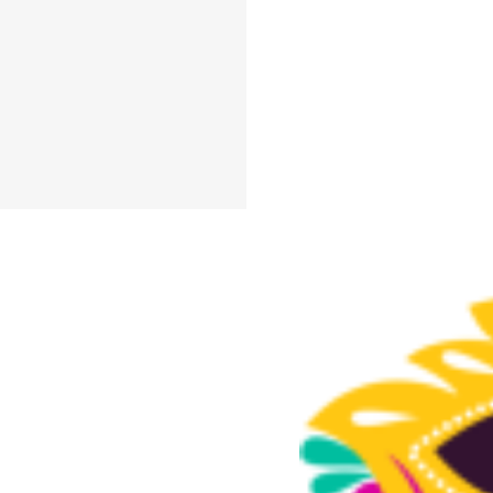
目鏡
#頭髮
#髪