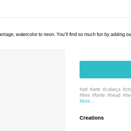
arriage, watercolor to neon. You’ll find so much fun by adding 
#art
#arte
#cabeça
#ch
#font
#fonte
#head
#he
#ين
#فن
#قناع
#نظارات
ウェア
#アート
#ヘッ
字体
#字型
#帽子
#洋
Creations
#頭
#馬首挽具
#cabelo
#logo
#logotipo
#واقية
ックス
#ゴーグル
#ロ