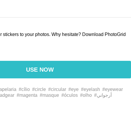
our stickers to your photos. Why hesitate? Download PhotoGrid
USE NOW
apelaria
#cílio
#circle
#circular
#eye
#eyelash
#eyewear
adgear
#magenta
#masque
#óculos
#olho
#أرجواني
ع
#رمش
#رسم
#رئيس
#دائرة
#خط
#القبعات
#まつげ
#アイ
ドギア
#マゼンタ
#仮面
#作ります
#円
#品红
#圈
#圓
#头
#
紅色
#目
#眼睛
#眼鏡
#眼镜
#睫毛
#艺术
#藝術
#遮罩
#面具
#goggles
#gráficos
#graphics
#hair
#illustration
#ilustração
نظارات 
#شعر
#شعار
#توضيح
#الرسومات
#イラスト
#グラフィ
ゴ
#商标
#商標
#图像
#圖像
#头发
#护目镜
#插图
#插圖
#護