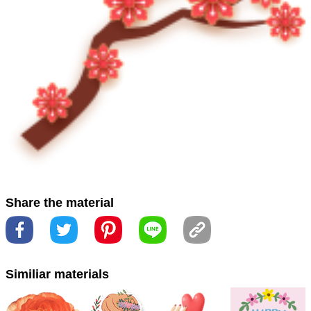
#أرجواني
#الأزياء التبعي
#البتلة نبات
#الفنون الإبداعية
#النباتات المزهرة
#رسم
#زهرة
#غصين
#فن
#مجوهرات
#نبات
#アート
#クリエイティブアーツ
#ジュエリー
#フ
ァッションアクセサリー
#マゼンタ
#创意艺术
#創意藝
術
#厂
#品红
#小枝
#工廠
#开花植物
#时尚配饰
#時
尚配件
#枝条
#植物
#洋紅色
#細枝
#艺术
#花
#花び
ら
#花瓣
#藝術
#開花植物
#首飾
#首饰
#font
#fonte
Share the material
#خط
#作ります
#字体
#字型
Similiar materials