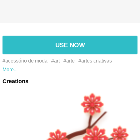
USE NOW
#acessório de moda
#art
#arte
#artes criativas
#chinese
#chinese new year
#cny
#creative arts
Creations
#fábrica
#fashion accessory
#flor
#flower
#flowering
plant
#fortunes
#galho
#good luck
#happy chinese new
year
#happy lunar new year
#jewellery
#joias
#luck
#lunar new year
#magenta
#petal
#pétala
#plant
#planta de floração
#rabbit
#twig
#year of dragon