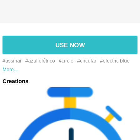
USE NOW
#assinar
#azul elétrico
#circle
#circular
#electric blue
#font
#fonte
#gráficos
#graphics
#logo
#logotipo
Creations
#number
#número
#paralelo
#parallel
#sign
#signage
#símbolo
#sinalização
#symbol
#الأزرق
#إشارة
الكهربائية
#الرسومات
#خط
#دائرة
#رقم
#رمز
#شعار
#موازى
#لافتات
#エレクトリックブルー
#グラフィック
ス
#シンボル
#ロゴ
#作ります
#円
#号码
#商标
#商