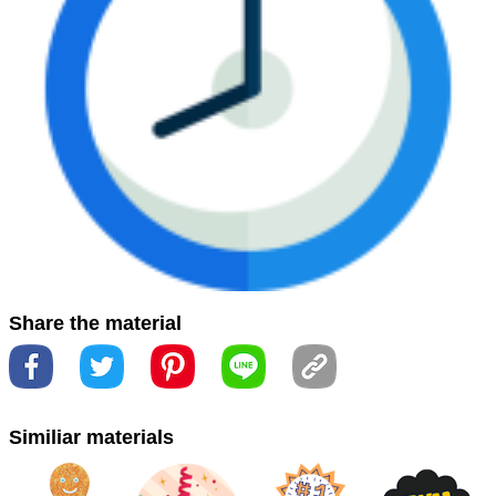
標
#图像
#圈
#圓
#圖像
#字体
#字型
#平行
#數
#标
志
#标牌
#標牌
#標誌
#电蓝
#番号
#看板
#符号
#符
號
#電藍
#brand
#marca
#marca comercial
#trademark
#علامة تجارية
#ブランド
#品牌
Share the material
Similiar materials