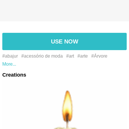
USE NOW
#abajur
#acessório de moda
#art
#arte
#Árvore
#candle
#eid
#eid al-fitr
#eid mubarak
#event
#evento
Creations
#fashion accessory
#glass
#islam
#islamic
#jewellery
#joias
#lamp
#liquid
#líquido
#metal
#mubarak
#muslim
#ramandã
#ramandan
#tree
#vela
#vidro
#الأزياء التبعي
#حادثة
#رسم
#رمضان
#زجاج
#سائل
#معدن
#مصباح
#مجوهرات
#فن
#شمعة
#شجرة
#アー