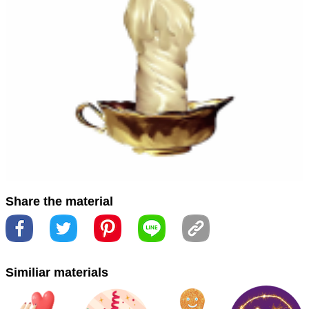
ト
#キャンドル
#グラス
#ジュエリー
#ファッションア
クセサリー
#ラマンダン
#ランプ
#事件
#出来事
#拉曼
丹
#时尚配饰
#時尚配件
#木
#树
#樹
#液体
#液體
#
灯
#燈
#玻璃
#艺术
#藝術
#蜡烛
#蠟燭
#金属
#金屬
#首飾
#首饰
#cera
#design de interiores
#flame
#flamejar
#font
#fonte
#interior design
#madeira
#serveware
#wax
#wood
#خشب
#التصميم الداخلي
Share the material
#لهب
#شمع
#سيرفيوير
#خط
#ろう
#インテリアデザイ
ン
#サービスウェア
#伺服器軟體
#作ります
#字体
#字
Similiar materials
型
#室內設計
#室内设计
#服务器
#木材
#火炎
#火焰
#蜡
#蠟