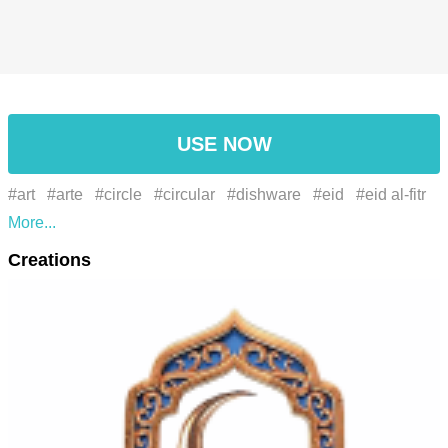
USE NOW
#art
#arte
#circle
#circular
#dishware
#eid
#eid al-fitr
#eid mubarak
#Estilo
#font
#fonte
#islam
#islamic
Creations
#louça
#mubarak
#muslim
#padronizar
#pattern
#porcelain
#Porcelana
#ramandã
#ramandan
#rectangle
#retângulo
#serveware
#símbolo
#symbol
#tableware
#خط
#الخزف
#أطباق
#أسلوب
#أدوات المائدة
#دائرة
#رسم
#رمز
#رمضان
#سيرفيوير
#فن
#مستطيل