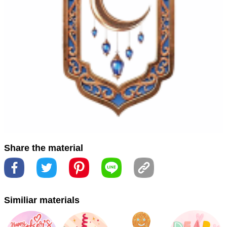
#نمط
#アート
#サービスウェア
#シンボル
#スタイル
#
パターン
#ラマンダン
#伺服器軟體
#作ります
#円
#图
案
#圈
#圓
#圖案
#字体
#字型
#拉曼丹
#服务器
#模
式
#瓷器
#矩形
#磁器
#符号
#符號
#艺术
#藝術
#長
方形
#长方形
#食器
#食器類
#餐具
#crest
#crista
#emblem
#emblema
#قمة
#شعار
#徽
#徽章
#波峰
#
紋章
#象徴
Share the material
Similiar materials