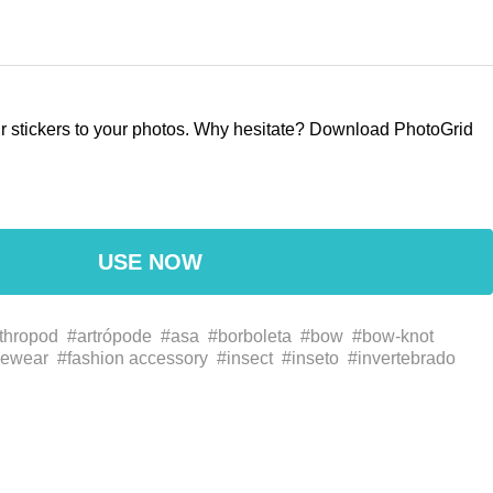
our stickers to your photos. Why hesitate? Download PhotoGrid
USE NOW
thropod
#artrópode
#asa
#borboleta
#bow
#bow-knot
yewear
#fashion accessory
#insect
#inseto
#invertebrado
 butterflies
#óculos
#polinizador
#pollinator
ia
#symmetry
#traças e borboletas
#wing
#العث
#الأزياء التبعي
والفراشات
#المفصليات
#الملقح
#تناظر
#جناح
#حشرة
ف
#ウィング
#バタフライ
#ファッションアクセサリー
#对称性
#
#授粉者
#无脊椎动物
#时尚配饰
#昆虫
#昆蟲
#時尚配件
#無
#節足動物
#翅膀
#翼
#节肢动物
#花粉者
#蛾と蝶
#蝴蝶
#關