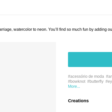
arriage, watercolor to neon. You’ll find so much fun by adding 
#acessório de moda
#ar
#bowknot
#butterfly
#e
#invertebrate
#moths and
#reverênciabow
#simetr
#راشة
#قوس
#لا فقاري
Creations
#نظارات
#アイウェア
対称
#對稱
#弓
#授粉
脊椎動物
#眼鏡
#眼镜