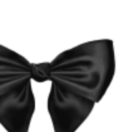
和蝴蝶
#Estilo
#font
#fonte
#padronizar
#pattern
#petal
undergarment
#نمط
#خط
#تحتية
#البتلة نبات
#أسلوب
#スタイ
作ります
#內衣
#内衣
#图案
#圖案
#字体
#字型
#模式
#花び