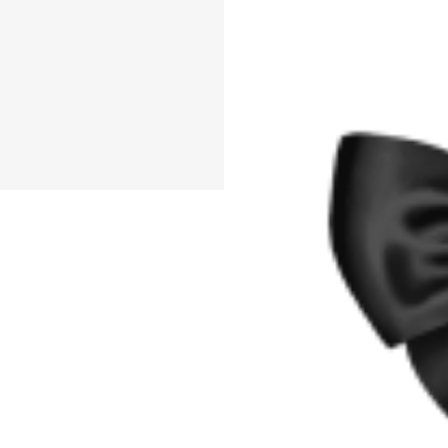
節
#飛蛾和蝴蝶
#飞蛾
#pétala
#roupa ínqua
#
ル
#パターン
#下着
#
ら
#花瓣