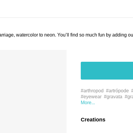
arriage, watercolor to neon. You’ll find so much fun by adding 
#arthropod
#artrópode
#eyewear
#gravata
#gr
#joias
#óculos
#petal
#
#مجوهرات
#مجوهرات
#نظارات
الجسم
#アイ
Creations
#弓
#授粉
#授粉者
#昆
びら
#花瓣
#花粉者
#
领结
#首飾
#首饰
#font