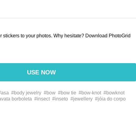
our stickers to your photos. Why hesitate? Download PhotoGrid
USE NOW
#asa
#body jewelry
#bow
#bow tie
#bow-knot
#bowknot
avata borboleta
#insect
#inseto
#jewellery
#jóia do corpo
pétala
#polinizador
#pollinator
#reverênciabow
#tie
#wing
#البتلة نبات
#المفصليات
#الملقح
#جناح
#حشرة
#ربطة عنق
#قوس
ウェア
#ウィング
#ジュエリー
#ネクタイ
#ボディジュエリー
虫
#昆蟲
#眼鏡
#眼镜
#節足動物
#翅膀
#翼
#节肢动物
#花
蝶ネクタイ
#身体首饰
#身體珠寶
#關節
#領帶
#領結
#领带
#
#fonte
#roda
#wheel
#عجلة
#خط
#ホイール
#作ります
#字