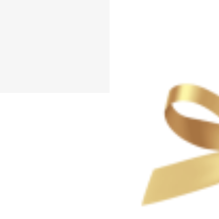
体
#字型
#車輪
#车轮