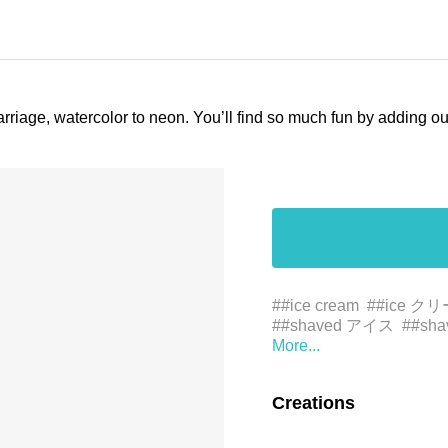
arriage, watercolor to neon. You’ll find so much fun by adding 
##ice cream
##ice ク
##shaved アイス
##sha
##summer emoji with ca
號
##summer 絵文
#arte
#circle
#circuit c
Creations
#fashion accessory
#fon
#rectangle
#retângulo
#
#ل
#فن