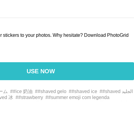
our stickers to your photos. Why hesitate? Download PhotoGrid
USE NOW
リーム
##ice 奶油
##shaved gelo
##shaved ice
##shaved الجليد
ved 冰
##strawberry
##summer emoji com legenda
ption
##summer 带标题的表情符号
##summer 帶標題的表情符
字キャプション付き
##sunshine
#acessório de moda
#água
#art
omponent
#circular
#componente de circuito
#creme #ice
t
#fonte
#free
#jewellery
#joias
#liquid
#líquido
#magenta
water
#رمز تعبيري
#رسم
#دائرة
#خط
#الأزياء التبعي
#أرجواني
#مجوهرات
#مستطيل
#مكون الدائرة
#كريم #ice
#summer مع تسمية توضيحية
سائ