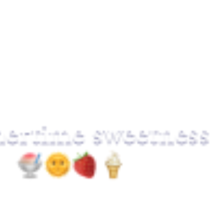
リー
#ファッションアクセサリー
#マゼンタ
#作ります
#円
#
ント
#圈
#圓
#字体
#字型
#时尚配饰
#時尚配件
#水
#洋紅色
#矩形
#艺术
#藝術
#長方形
#长方形
#電路元件
#首飾
#首
o
#botão
#brand
#button
#electric blue
#event
#evento
appy
#logo
#logotipo
#marca
#الرسومات
#الأزرق الكهربائية
سع
#زر
#حادثة
#エレクトリックブルー
#グラフィックス
#ハ
タン
#ロゴ
#事件
#出来事
#品牌
#商标
#商標
#图像
#圖像
#
钮
#电蓝
#電藍