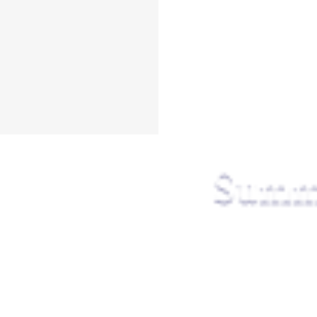
#مياه
#アート
#ジュエ
品红
#回路コンポーネ
#液体
#液體
#电路组件
饰
#alegre
#azul elétric
#gráficos
#graphics
#H
#يد
#شعار
#علامة تجارية
ッピー
#ブランド
#ボ
快乐
#快樂
#按鈕
#按