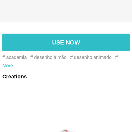
USE NOW
# academia
# desenho à mão
# desenho animado
#
emoji de bola
# estética
# jogos
#acessório de moda
Creations
#automotive lighting
#ball
#body jewelry
#bola
#circle
#circular
#fashion accessory
#free
#gema
#gemstone
#iluminação automotiva
#jewellery
#jóia do corpo
#joias
#liquid
#líquido
#metal
#olímpico
#olympic ，games ，
ball emoji ，cartoon ，handdraw ，gym，aesthetic