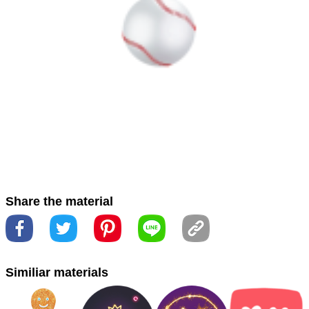
#titânio
#titanium
#الأزياء
#الأحجار الكريمة
#إضاءة السيارات
التبعي
#تيتانيوم
#دائرة
#رموز تعبيرية أولمبية، ألعاب، كرة،
رسوم متحركة، رسم يدوي، صالة ألعاب رياضية، جمالية
#سائل
#معدن
#مجوهرات الجسم
#مجوهرات
#كرة
#オリンピッ
ク、ゲーム、ボール絵文字、漫画、手描き、ジム、美学
#
ジュエリー
#チタン
#ファッションアクセサリー
#ボディ
ジュエリー
#ボール
#円
#圈
#圓
#奥运会，游戏，球类
Share the material
表情符号，卡通，手绘，健身，美学
#奧運，比賽，球表情
符號，卡通，手繪，健身房，美學
#宝石
#寶石
#时尚配
Similiar materials
饰
#時尚配件
#汽車照明
#汽车照明
#液体
#液體
#球
#自動車用照明
#身体首饰
#身體珠寶
#金属
#金屬
#鈦