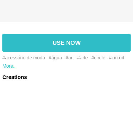
USE NOW
#acessório de moda
#água
#art
#arte
#circle
#circuit
component
#circular
#componente de circuito
#emoji
Creations
#fashion accessory
#font
#fonte
#jewellery
#joias
#liquid
#líquido
#magenta
#rectangle
#retângulo
#summer
#text
#texto
#verão
#vibes
#vibrações
#water
#الصيف
#الرموز التعبيرية
#الأزياء التبعي
#أرجواني
#خط
#دائرة
#رسم
#سائل
#صيف
#فن
#مجوهرات