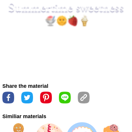
#نص
#مياه
#مكون الدائرة
#مشاعر
#مستطيل
#アート
#
ジュエリー
#テキスト
#バイブ
#ファッションアクセサリ
ー
#マゼンタ
#作ります
#円
#品红
#回路コンポーネン
ト
#圈
#圓
#夏
#夏天
#夏季
#字体
#字型
#感觉
#文
字
#文本
#时尚配饰
#時尚配件
#氣氛
#水
#洋紅色
#
液体
#液體
#电路组件
#矩形
#絵文字
#艺术
#藝術
#
表情
#表情符号
#表情符號
#長方形
#长方形
#電路元
Share the material
件
#首飾
#首饰
#alegre
#azul elétrico
#botão
#brand
#button
#electric blue
#event
#evento
#gráficos
Similiar materials
#graphics
#Happy
#logo
#logotipo
#marca
#الأزرق
الكهربائية
#الرسومات
#حادثة
#زر
#سعيد
#شعار
#علامة