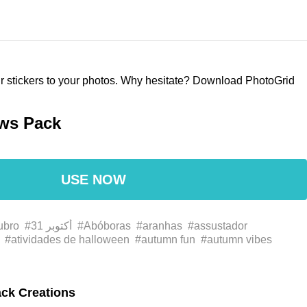
our stickers to your photos. Why hesitate? Download PhotoGrid
ws Pack
USE NOW
ubro
#31 أكتوبر
#Abóboras
#aranhas
#assustador
#atividades de halloween
#autumn fun
#autumn vibes
n
#bats
#blackcat
#bruxas
#candies
#casa mal-assombrada
#clip art
#clip-art
#contos assustadores
#costume ideas
eepy vibes
#decoração de halloween
#decoração de outono
ck Creations
as
#desfile de halloween
#design gráfico
#Dia das bruxas