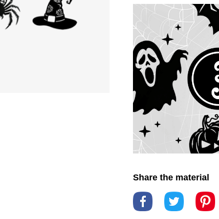
#diversão de outono
#d
celebration
#fall festiviti
assombrosas
#fantasia
#festividades de hallow
assombrada
#fullmoon
#gráficos
#graphic desi
adventures
#halloween
#halloween festivities
#
#halloween inspo
#hal
#halloween parade
#hal
#halloweenishere
#haun
#hauntedhouse
#haunti
#horripilante
#horror
#i
#inspiração assustadora
#Jack-O'-灯笼
#jacko la
#lugares assombrados
#monsters
#monstros
#
de doces ou travessuras
Share the material
#pumpkins
#scare
#sca
#spooktacular
#spooky
tales
#suspense
#susto
assustadora
#thriller
#t
treat night
#trick or treat