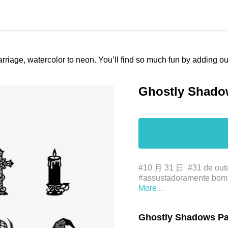
arriage, watercolor to neon. You’ll find so much fun by adding 
Ghostly Shado
#10 月 31 日
#31 de out
#assustadoramente bom
#aventuras de hallowee
#celebração de outono
#costumes
#creepy
#cr
Ghostly Shadows Pa
#decorações assombrad