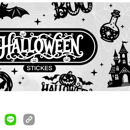
oces
#duendes
#espírito de halloween
#esqueletos
#fall
es
#falldecor
#falltraditions
#fantasias
#fantasias
s de halloween
#Fantasmas
#festa de Halloween
een
#festividades de outono
#filmes de terror
#floresta
#gato preto
#ghosts
#goblins
#Gostosuras ou Travessuras
gn
#graphics
#hallowee nactivities
#halloween
#halloween
 costumes
#halloween decor
#halloween está aqui
Halloween Fun
#halloween hues
#halloween ideas
loween makeup
#halloween nails
#halloween night
loween party
#halloween spirit
#halloween theme
ted decorations
#haunted forest
#haunted places
ng costumes
#haunting season
#hauntingly good
deias de fantasias
#ideias de halloween
#ideias de roupas
#inspiração de halloween
#jack-o'-lantern
#jack-o'-lanterna
nterns
#jacko 灯笼
#lanternas jacko
#lobisomens
#lua cheia
#maquiagem de halloween
#monochrome
#monocromo
morcegos
#new
#Noite arrepiante
#noite assustadora
#noite
#Noite de Halloween
#october 31st
#outfit ideas
#Pavoroso
ry
#scary movies
#scary night
#skeletons
#spiders
#spooky inspiration
#spooky night
#spooky season
#spooky
#tema de halloween
#temporada assombrosa
#temporada
ons de halloween
#tradições de outono
#trick or treat
#trick or
ers
#truque ou travessura
#truques ou travessuras
#unhas de