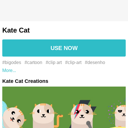
Kate Cat
USE NOW
#bigodes
#cartoon
#clip art
#clip-art
#desenho
#focinho
#gerbil
#hamster
#illustration
#ilustração
Kate Cat Creations
#muroidea
#rodent
#roedor
#snout
#whiskers
#الهمستر
حيوان قارض
#توضيح
#جربيل
#خطم
#شارب
#قارض
#مرويدية
#كرتون
#قصاصة فنية
#ひげ
#イラスト
#ガービ
ル
#クリップアート
#ハムスター
#ムロイデア
#仓鼠
#