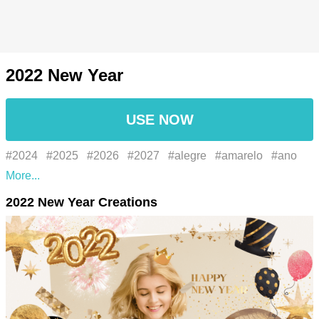
2022 New Year
USE NOW
#2024
#2025
#2026
#2027
#alegre
#amarelo
#ano
novo
#branco
#card
#celebration
#chapéu
#cílio
2022 New Year Creations
#comemoração
#commemorate
#contagem regressiva
#contagem regressiva de ano novo
#countdown
#deseja
#expressão facial
#eyelash
#face
#facial expression
#feliz ano novo
#fireworks
#fogos de artifício
#font