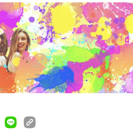
#泼墨水彩
#液体
#液體
#溅
#潑墨水彩
#色
#蓝
#藍色
#青
#
#arte
#clip art
#clip-art
#قصاصة فنية
#فن
#رسم
#アート
#ク
#剪贴画
#艺术
#藝術
#magenta
#pink
#rosa
#وردي
#أرجواني
红
#洋紅色
#粉紅色
#粉红色
#cloud
#mundo
#nuvem
#世界
#云
#雲
#green
#line
#linha
#verde
#خط
#خضراء
#
#线
#绿色
#Feliz Holi
#festival holi
#happy holi
#holi
#holi
هولي سع
#هولي
#هولى سعيد
#هولى
#مهرجان هولى
#ハッピーホ
ホリ
#ホーリー
#ホーリー・フェスティバル
#快乐 HOLI
#快樂
节快乐
#灑紅節
#灑紅節快樂
#胡里节
#霍利
#霍利節
#map
#地图
#地圖
#amarelo
#yellow
#الأصفر
#黃色
#黄色
#font
#字型
#desenhar
#design
#التصميم
#設計
#设计
#circle
t
#نبات
#دائرة
#円
#厂
#圈
#圓
#工廠
#植物
#purple
#roxo
#バイオレット
#紫
#紫色
#color run
#aqua
#cerceta
#teal
#فيروزي
#البط البط
#أكوا
#アクア
#ターコイズ
#ティール
#綠
#azul elétrico
#electric blue
#logo
#logotipo
#الأزرق الكهربائية
ブルー
#ロゴ
#商标
#商標
#电蓝
#電藍
#Estilo
#padronizar
#スタイル
#パターン
#图案
#圖案
#模式
#night
#noite
#ليلة
hando
#Drawing
#図
#畫畫
#绘图
#símbolo
#symbol
#رمز
#
#black
#preto
#أسود
#黑
#黑色
#黒