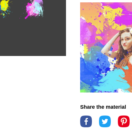
色
#水的颜色
#水顏色
顏色
#颜色
#飛濺
#art
リップアート
#剪貼圖
#ピンク
#マゼンタ
#品
#world
#سحابة
#العالمية
ライン
#綠色
#緑
#線
feliz
#holi festival
#يدة
リ
#ハッピーホリー
#
的霍利
#洒红节
#洒红
#mapa
#خريطة
#地図
#fonte
#作ります
#字体
#circular
#fábrica
#plan
#violet
#Violeta
#بنفسج
#turquesa
#turquoise
松石
#绿松石
#青少年
#شعار
#エレクトリック
#pattern
#نمط
#أسلوب
#夜
#晚
#晚上
#desen
Share the material
シンボル
#符号
#符號