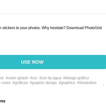
our stickers to your photos. Why hesitate? Download PhotoGrid
USE NOW
lor
#color splash
#cor
#cor da água
#design gráfico
 cores
#gráficos
#graphic design
#graphics
#illustration
#líquido
#splash
#tinta
#water
#water color
#التصميم
#أزرق
سائل
#دفقة ألوان
#دفقة
#حبر
#توضيح
#الرسومات
الجرافيكي
#
ラースプラッシュ
#グラフィックス
#グラフィックデザイン
#
ons
圖像
#墨
#墨水
#平面設計
#平面设计
#插图
#插圖
#水
#水の