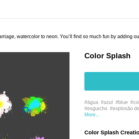
arriage, watercolor to neon. You’ll find so much fun by adding 
Color Splash
#água
#azul
#blue
#co
#esguicho
#explosão de
#ilustração
#ink
#liquid
#
#لون الماء
#مياه
#يلون
イラスト
#インク
#カ
Color Splash Creati
スプラッシュ
#图像
#