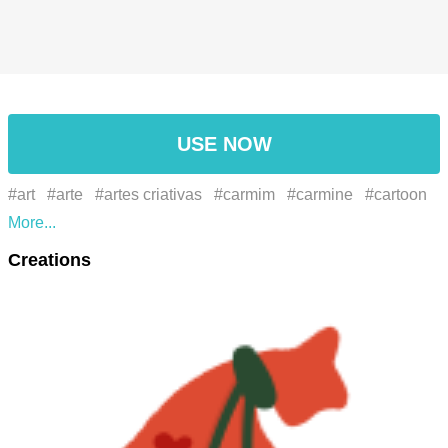
USE NOW
#art
#arte
#artes criativas
#carmim
#carmine
#cartoon
#creative arts
#desenhando
#desenho
#Drawing
#font
Creations
#fonte
#holiday ornament
#illustration
#ilustração
#liquid
#líquido
#ornament
#ornamento
#ornamento do
feriado
#زخرفة
#رسم
#خط
#توضيح
#الفنون الإبداعية
#كرتون
#قرمزي
#فن
#سائل
#زخرفة عطلة
#アート
#イ
ラスト
#オーナメント
#カルミン
#クリエイティブアー