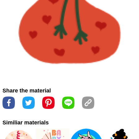
ツ
#ホリデーオーナメント。
#作ります
#假日装饰品
#
创意艺术
#創意藝術
#卡通
#図
#字体
#字型
#插图
#
插圖
#液体
#液體
#漫画
#畫畫
#節日飾品
#绘图
#胭
脂紅
#胭脂红
#艺术
#藝術
#装饰品
#裝飾品
#arte da
linha
#gráficos
#graphics
#line art
#luva
#sleeve
#كم
#فن الخط
#الرسومات
#グラフィックス
#スリーブ
#ラインアート
#图像
#圖像
#套筒
#線條圖
#线条艺术
Share the material
#袖子
Similiar materials