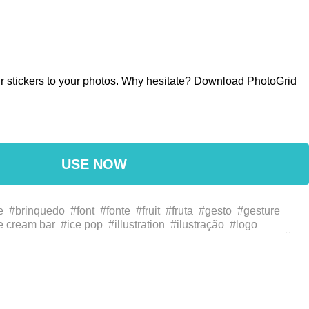
our stickers to your photos. Why hesitate? Download PhotoGrid
USE NOW
e
#brinquedo
#font
#fonte
#fruit
#fruta
#gesto
#gesture
e cream bar
#ice pop
#illustration
#ilustração
#logo
de gelo
#toy
#تفاحة
#الرسومات
#البوب الجليد
#الآيس كريم بار
شع
#خط
#توضيح
#おもちゃ
#アイスクリームバー
#アイスポッ
ィックス
#ジェスチャー
#フルーツ
#リンゴ
#ロゴ
#作ります
爆
#商标
#商標
#图像
#圖像
#字体
#字型
#手势
#手勢
#插
#苹果
#蘋果
#brand
#compartilhamento
#marca
#polegar
mbol
#thumb
#مشاركة
#علامة تجارية
#رمز
#إبهام
#シンボル
#