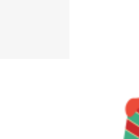
ブランド
#共享
#共有