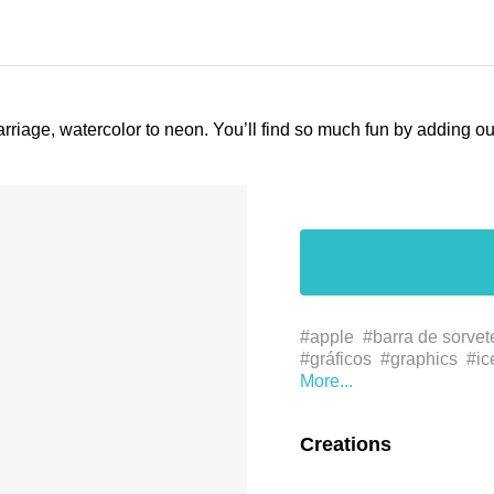
arriage, watercolor to neon. You’ll find so much fun by adding 
#apple
#barra de sorvet
#gráficos
#graphics
#ic
#logotipo
#maçã
#pop 
#ار
#فاكهة
#لعبة
#لفتة
プ
#イラスト
#グラフ
Creations
#冰流行
#冰淇淋吧
#冰
图
#插圖
#水果
#玩具
#sharing
#símbolo
#sy