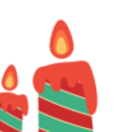
#分享
#品牌
#拇指
#符号
#符號
#親指