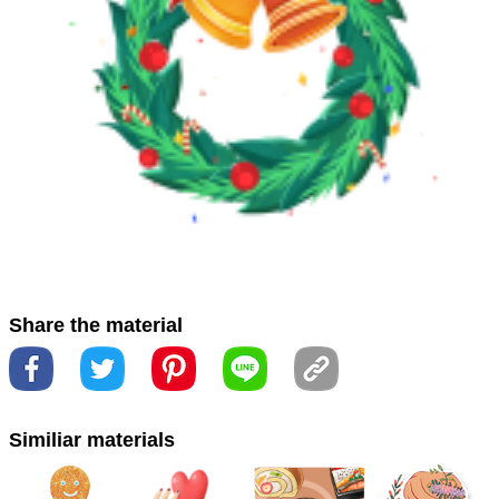
スオーナメント
#フルーツ
#ホリデーオーナメント。
#レ
シピ
#假日装饰品
#圣诞装饰品
#常綠
#常緑色
#常绿
#
成分
#料理
#水果
#烹饪
#皿
#碟
#節日飾品
#美味食
物
#美食
#美食背景
#聖誕裝飾
#菜
#装饰品
#裝飾品
#食べ物
#食事・グルメ
#食品
#食物
#食譜
#食谱
#Árvore
#bird
#christmas decoration
#decoração de
Natal
#fábrica
#flor
#flower
#pássaro
#plant
#tree
Share the material
#نبات
#طائر
#شجرة
#زينة عيد الميلاد
#زهرة
#クリスマス
デコレーション。
#厂
#圣诞装饰
#工廠
#木
#树
#植
Similiar materials
物
#樹
#花
#鳥
#鸟