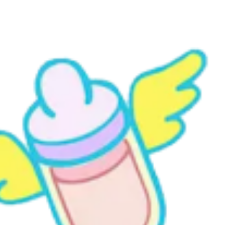
#زجاجة الطفل
#زجاجة رضاعة
#طعام
#طفل
#طفل رضيع
ط
ト
#エレクトリックブルー
#ジェスチャー
#ドリンクウェア
#
#ベビーシャワー
#ベビーボトル
#ベビーボーイ
#ボトル
#マ
通
#可愛
#可愛い
#可爱
#品红
#女嬰
#奶瓶
#婴儿洗澡
#嬰兒
#字型
#宝宝
#宝宝奶瓶
#宝宝模板
#宝贝男孩
#宝贝的女孩
#
男孩
#手势
#手勢
#手指
#拇指
#指
#期待
#洋紅色
#漫画
#瓶
#美味食物
#美食背景
#艺术
#萤光霓虹
#藝術
#螢光霓虹
#親
霓虹
#霓虹燈
#預期
#预期
#食べ物
#食事・グルメ
#食品
#食
#chapelaria
#headgear
#logo
#logotipo
#القبعات
#أكوا
ギア
#ロゴ
#商标
#商標
#帽子
#水
#馬首挽具