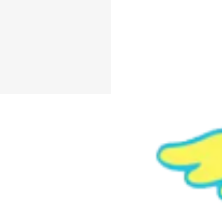
#فلة
#فن
#كرتون
#لفتة
#نيون
#かわいい
#アー
ネオン
#ベビーガール
ゼンタ
#作ります
#卡
奶瓶
#嬰兒淋浴
#字体
寶寶
#寶寶模板
#寶貝
子
#电蓝
#給餌ボトル
指
#赤ちゃん
#電藍
#
物
#飲料
#饮具
#aqua
#شعار
#アクア
#ヘッド