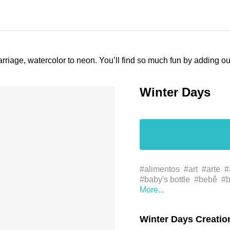
arriage, watercolor to neon. You’ll find so much fun by adding 
Winter Days
#alimentos
#art
#arte
#
#baby's bottle
#bebê
#b
#desenho
#drinkware
#
#fofo
#font
#fonte
#foo
bebê
#menino
#neon
#
Winter Days Creatio
#درينكوار
#رسم
#زجاجة