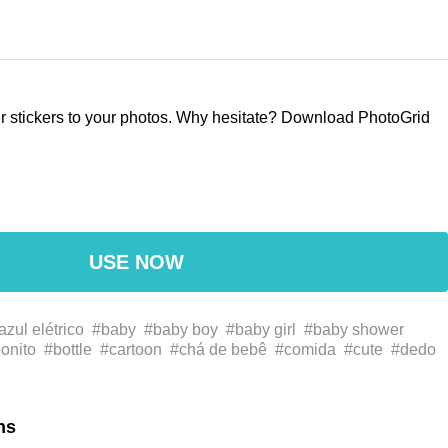
our stickers to your photos. Why hesitate? Download PhotoGrid
USE NOW
azul elétrico
#baby
#baby boy
#baby girl
#baby shower
onito
#bottle
#cartoon
#chá de bebê
#comida
#cute
#dedo
electric blue
#esperado
#expected
#feeding bottle
#finger
d
#gesto
#gesture
#magenta
#mamadeira
#mamadeira de
polegar
#thumb
#vidro
#استحمام
#إصبع
#إبهام
#أرجواني
ns
الطفل
#الأزرق الكهربائية
#الغذاء
#المتوقع
#جذاب
#حلوة
#خط