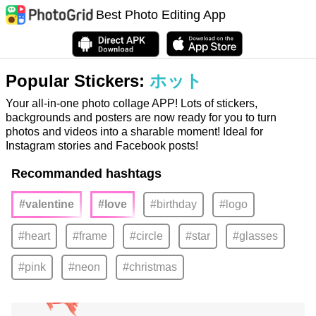
Best Photo Editing App
Popular Stickers:
ホット
Your all-in-one photo collage APP! Lots of stickers,
backgrounds and posters are now ready for you to turn
photos and videos into a sharable moment! Ideal for
Instagram stories and Facebook posts!
Recommanded hashtags
#valentine
#love
#birthday
#logo
#heart
#frame
#circle
#star
#glasses
#pink
#neon
#christmas