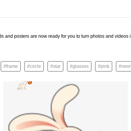
ds and posters are now ready for you to turn photos and videos 
#frame
#circle
#star
#glasses
#pink
#neo