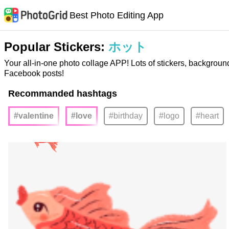
Best Photo Editing App
Popular Stickers:
ホット
Your all-in-one photo collage APP! Lots of stickers, backgroun
Facebook posts!
Recommanded hashtags
#valentine
#love
#birthday
#logo
#heart