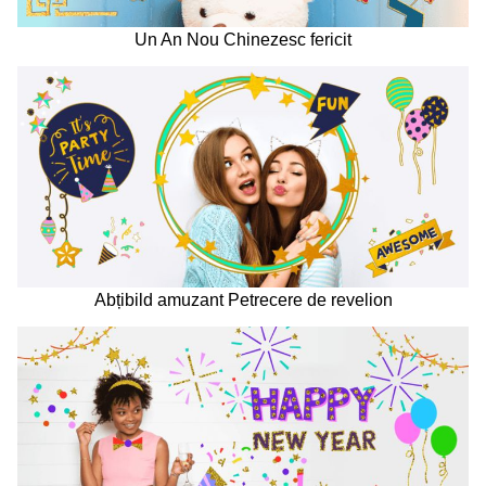
Un An Nou Chinezesc fericit
Abțibild amuzant Petrecere de revelion