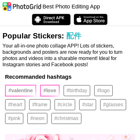
Best Photo Editing App
Popular Stickers:
配件
Your all-in-one photo collage APP! Lots of stickers,
backgrounds and posters are now ready for you to turn
photos and videos into a sharable moment! Ideal for
Instagram stories and Facebook posts!
Recommanded hashtags
#valentine
#love
#birthday
#logo
#heart
#frame
#circle
#star
#glasses
#pink
#neon
#christmas