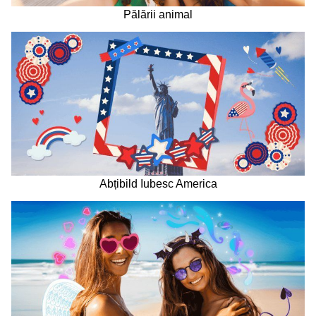
Pălării animal
Abțibild Iubesc America