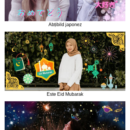
Abțibild japonez
Este Eid Mubarak