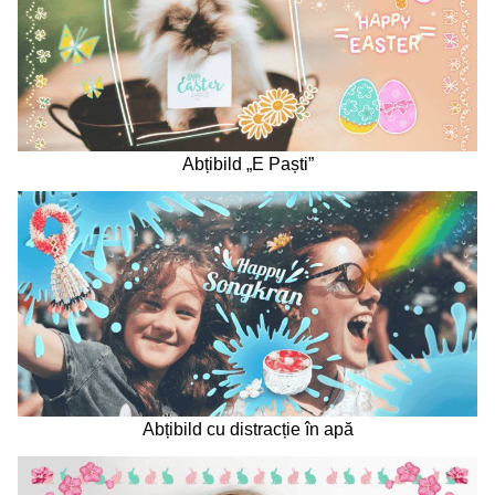
Abțibild „E Paști”
Abțibild cu distracție în apă