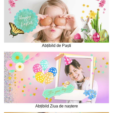
Abțibild de Paști
Abțibild Ziua de naștere