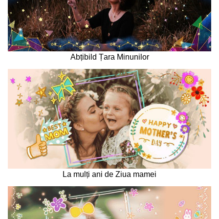
Abțibild Țara Minunilor
La mulți ani de Ziua mamei