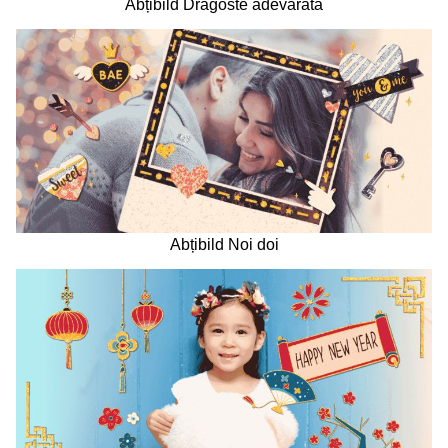
Abțibild Dragoste adevărată
Abțibild Noi doi