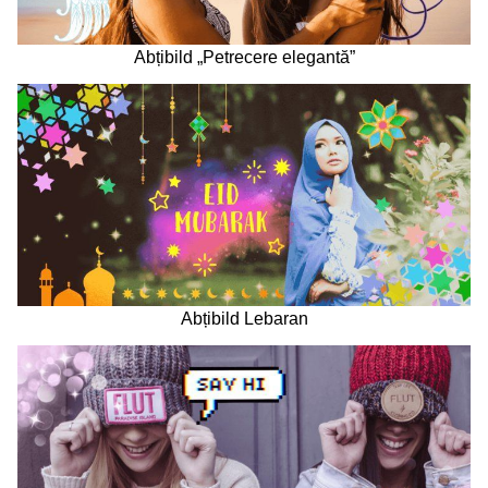
Abțibild „Petrecere elegantă”
Abțibild Lebaran